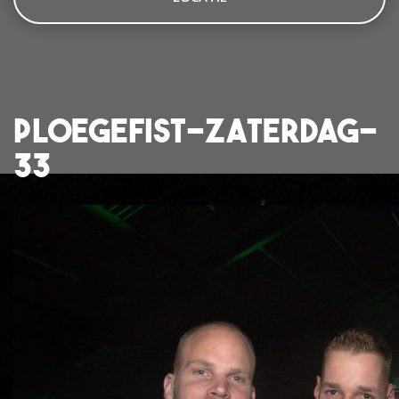
ploegefist-zaterdag-
33